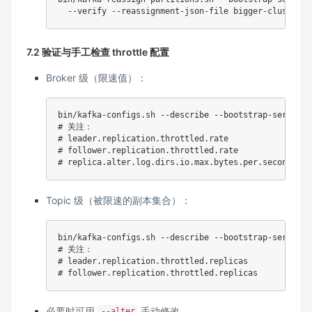
7.2 验证与手工检查 throttle 配置
Broker 级（限速值）：
# 关注：
# leader.replication.throttled.rate
# follower.replication.throttled.rate
# replica.alter.log.dirs.io.max.bytes.per.second
Topic 级（被限速的副本集合）：
# 关注：
# leader.replication.throttled.replicas
# follower.replication.throttled.replicas
必要时可用
手动修改。
--alter