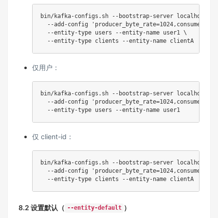
bin/kafka-configs.sh --bootstrap-server localhost:90
  --add-config 
'producer_byte_rate=1024,consumer_byt
  --entity-type 
users
 --entity-name user1 
\
仅用户：
bin/kafka-configs.sh --bootstrap-server localhost:90
  --add-config 
'producer_byte_rate=1024,consumer_byt
  --entity-type 
users
仅 client-id：
bin/kafka-configs.sh --bootstrap-server localhost:90
  --add-config 
'producer_byte_rate=1024,consumer_byt
8.2 设置默认（
）
--entity-default