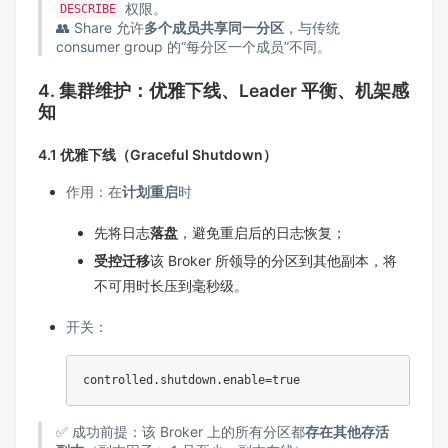
权限。
DESCRIBE
👥 Share 允许
多个成员共享同一分区
，与传统
consumer group 的“每分区一个成员”不同。
4. 集群维护：优雅下线、Leader 平衡、机架感
知
4.1 优雅下线（Graceful Shutdown）
作用：在
计划重启
时
先将日志
落盘
，避免重启后的日志恢复；
受控迁移
该 Broker 所领导的分区到其他副本，将
不可用时长压到毫秒级。
开关：
✅ 成功前提：该 Broker 上的所有分区都
存在其他存活