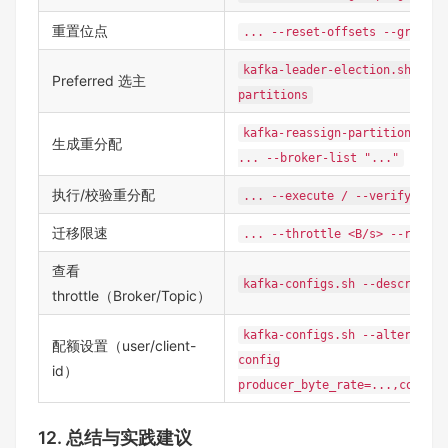
重置位点
... --reset-offsets --group <
kafka-leader-election.sh --el
Preferred 选主
partitions
kafka-reassign-partitions.sh 
生成重分配
... --broker-list "..."
执行/校验重分配
... --execute / --verify --re
迁移限速
... --throttle <B/s> --replic
查看
kafka-configs.sh --describe -
throttle（Broker/Topic）
kafka-configs.sh --alter --en
配额设置（user/client-
config
id）
producer_byte_rate=...,consume
12. 总结与实践建议