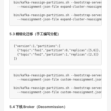
bin/kafka-reassign-partitions.sh --bootstrap-server loca
  --reassignment-json-file expand-cluster-reassignment.j
bin/kafka-reassign-partitions.sh --bootstrap-server loca
5.3 精细化迁移（手工编写分配）
{
"version"
:
1
,
"partitions"
:
[
{
"topic"
:
"foo1"
,
"partition"
:
0
,
"replicas"
:
[
5
,
6
]
}
,
{
"topic"
:
"foo2"
,
"partition"
:
1
,
"replicas"
:
[
2
,
3
]
}
]
}
bin/kafka-reassign-partitions.sh --bootstrap-server loca
  --reassignment-json-file custom-reassignment.json --exe
bin/kafka-reassign-partitions.sh --bootstrap-server loca
5.4 下线 Broker（Decommission）