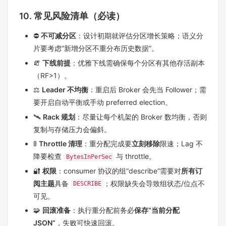
10. 常见风险清单（必读）
⛔
不可减分区
：设计初期就评估分区增长策略；语义分
片要考虑“新增分区不重分布历史数据”。
🧯
下线前提
：优雅下线需确保每个分区有其他存活副本
（RF>1）。
⚖️
Leader 不均衡
：重启后 Broker 会先当 Follower；需
要开启自动平衡或手动 preferred election。
🛰️
Rack 规划
：尽量让每个机架的 Broker 数均衡，否则
复制与存储压力会偏斜。
🚦
Throttle 清理
：重分配完成要
立刻移除
限速；Lag 不
降要检查
与 throttle。
BytesInPerSec
🔐
权限
：consumer 协议的组“describe”需要对
所有订
阅主题
具备
；权限缺失会导致组状态/位点不
DESCRIBE
可见。
🧩
回滚准备
：执行重分配前务必
保存“当前分配
JSON”
，失败可快速回滚。