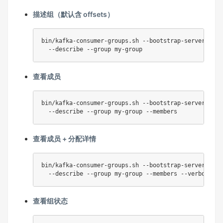
描述组（默认含 offsets）
bin/kafka-consumer-groups.sh --bootstrap-server loca
查看成员
bin/kafka-consumer-groups.sh --bootstrap-server loca
查看成员 + 分配详情
bin/kafka-consumer-groups.sh --bootstrap-server loca
查看组状态