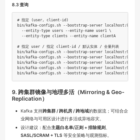
8.3 查询
# 指定 (user, client-id)
bin/kafka-configs.sh --bootstrap-server localhost:9092 -
  --entity-type 
users
 --entity-name user1 
\
  --entity-type clients --entity-name clientA

# 指定 user / 指定 client-id / 默认实体 / 全量列表
bin/kafka-configs.sh --bootstrap-server localhost:9092 -
bin/kafka-configs.sh --bootstrap-server localhost:9092 -
bin/kafka-configs.sh --bootstrap-server localhost:9092 -
bin/kafka-configs.sh --bootstrap-server localhost:9092 -
bin/kafka-configs.sh --bootstrap-server localhost:9092 -
9. 跨集群镜像与地理多活（Mirroring & Geo-
Replication）
Kafka 支持
跨集群 / 跨机房 / 跨地域
的数据流；可结合企
业网络与可用区设计进行多活或异地容灾。
设计建议：配合
主题白名单/正则 + 排除规则
、
SASL/SCRAM + TLS
等安全策略与观测指标。