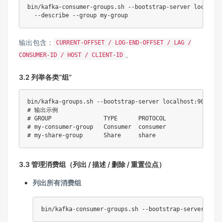
bin/kafka-consumer-groups.sh --bootstrap-server localhos
输出包含：
CURRENT-OFFSET / LOG-END-OFFSET / LAG /
。
CONSUMER-ID / HOST / CLIENT-ID
3.2 列举各类“组”
# 输出示例
# GROUP               TYPE      PROTOCOL
# my-consumer-group   Consumer  consumer
# my-share-group      Share     share
3.3 管理消费组（列出 / 描述 / 删除 / 重置位点）
列出所有消费组