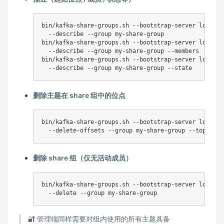
bin/kafka-share-groups.sh --bootstrap-server localho
  --describe --group my-share-group

bin/kafka-share-groups.sh --bootstrap-server localho
  --describe --group my-share-group --members

bin/kafka-share-groups.sh --bootstrap-server localho
删除主题在 share 组中的位点
bin/kafka-share-groups.sh --bootstrap-server localho
删除 share 组（仅无活动成员）
bin/kafka-share-groups.sh --bootstrap-server localho
🔐 管理端同样需要对组内使用的所有主题具备