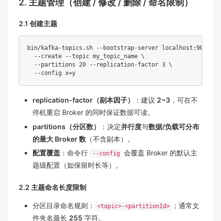
2. 主题管理（创建 / 修改 / 删除 / 命名限制）
2.1 创建主题
bin/kafka-topics.sh --bootstrap-server localhost:9092 
\
  --create --topic my_topic_name 
\
  --partitions 
20
 --replication-factor 
3
\
  --config 
x
=
replication-factor（副本因子）
：建议
2~3
，可在不
停机重启 Broker 的同时保证数据可读。
partitions（分区数）
：决定
并行度
与
数据/负载可分布
的最大 Broker 数
（不含副本）。
配置覆盖
：命令行
会覆盖 Broker 的默认主
--config
题级配置（如保留时长等）。
2.2 主题命名长度限制
分区目录命名规则：
；通常文
<topic>-<partitionId>
件夹名最长
255
字符。