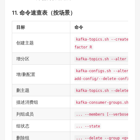
11. 命令速查表（按场景）
目标
命令
kafka-topics.sh --create --to
创建主题
factor R
增分区
kafka-topics.sh --alter --top
kafka-configs.sh --alter --en
增/删配置
add-config/--delete-config
删主题
kafka-topics.sh --delete --to
描述消费组
kafka-consumer-groups.sh --de
列组成员
... --members [--verbose]
组状态
... --state
删除组
... --delete --group <g> [--g