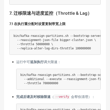
7. 迁移限速与进度监控（Throttle & Lag）
7.1 在执行重分配时设置复制带宽上限
bin/kafka-reassign-partitions.sh --bootstrap-server loca
  --reassignment-json-file bigger-cluster.json 
\
  --throttle 
50000000
\
  --replica-alter-log-dirs-throttle 
100000000
运行中可
追加执行
调大限速：
bin/kafka-reassign-partitions.sh --bootstrap-server 
  --additional --execute --reassignment-json-file bi
  --throttle 
700000000
完成后请及时移除限速
（
会帮你清理）：
--verify
bin/kafka-reassign-partitions.sh --bootstrap-server 