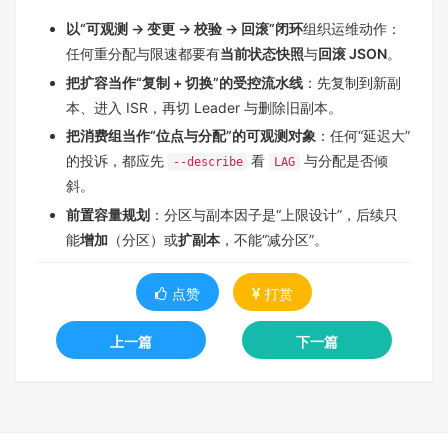
以“可观测 → 变更 → 校验 → 回滚”闭环
组织运维动作：
任何重分配与限速都要有
当前状态快照
与
回滚 JSON
。
把扩容当作“复制 + 切换”的受控流水线
：先复制到新副
本、进入 ISR，再切 Leader 与删除旧副本。
把消费组当作“位点与分配”的可观测对象
：任何“延迟大”
的投诉，都应先
看
与分配是否倾
--describe
LAG
斜。
前置容量规划
：分区与副本因子是“上限设计”，后续只
能
增加
（分区）或
扩副本
，不能“减分区”。
点赞
打赏
上一篇
下一篇