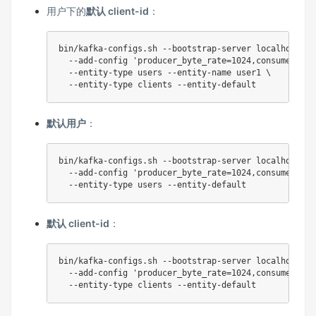
用户下的
默认 client-id
：
bin/kafka-configs.sh --bootstrap-server localhost:90
  --add-config 
'producer_byte_rate=1024,consumer_byt
  --entity-type 
users
 --entity-name user1 
\
默认用户
：
bin/kafka-configs.sh --bootstrap-server localhost:90
  --add-config 
'producer_byte_rate=1024,consumer_byt
  --entity-type 
users
默认 client-id
：
bin/kafka-configs.sh --bootstrap-server localhost:90
  --add-config 
'producer_byte_rate=1024,consumer_byt