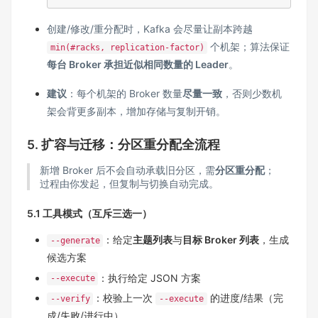
创建/修改/重分配时，Kafka 会尽量让副本跨越
个机架；算法保证
min(#racks, replication-factor)
每台 Broker 承担近似相同数量的 Leader
。
建议
：每个机架的 Broker 数量
尽量一致
，否则少数机
架会背更多副本，增加存储与复制开销。
5. 扩容与迁移：分区重分配全流程
新增 Broker 后不会自动承载旧分区，需
分区重分配
；
过程由你发起，但复制与切换自动完成。
5.1 工具模式（互斥三选一）
：给定
主题列表
与
目标 Broker 列表
，生成
--generate
候选方案
：执行给定 JSON 方案
--execute
：校验上一次
的进度/结果（完
--verify
--execute
成/失败/进行中）