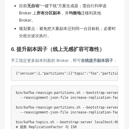
目前
无自动
“一键下线”方案生成器；需自行列举该
Broker 上
所有分区副本
，并
均衡地
迁移到其他
Broker。
规划要点：避免把大量副本迁到同一台目标机；必要时
分批分波次执行。
6. 提升副本因子（线上无感扩容可靠性）
手工指定更多副本到新的 Broker，即可
在线提升副本因子
：
{
"version"
:
1
,
"partitions"
:
[
{
"topic"
:
"foo"
,
"partition"
:
0
,
bin/kafka-reassign-partitions.sh --bootstrap-server loca
  --reassignment-json-file increase-replication-factor.j
bin/kafka-reassign-partitions.sh --bootstrap-server loca
  --reassignment-json-file increase-replication-factor.j
# 观察 ReplicationFactor 与 ISR