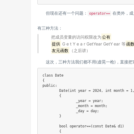
但现在还有一个问题：
在类外，成
operator==
有三种方法：
把成员变量的访问权限改为
公有
提供
G e t Y e a r GetYear
G
e
t
Y
e
a
r
等
函
友元函数
（之后讲）
这次，三种方法我们都不用(虚晃一枪)，直接把
class
Date
{
public
:
Date
(
int
 year 
=
2024
,
int
 month 
=
1
{
		_year 
=
 year
;
		_month 
=
 month
;
		_day 
=
 day
;
}
bool
operator
==
(
const
 Date
&
 d1
)
{