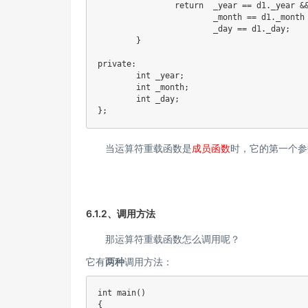
return
  _year 
==
 d1
.
_year 
&
			_month 
==
 d1
.
_month
			_day 
==
 d1
.
_day
;
}
private
:
int
 _year
;
int
 _month
;
int
 _day
;
}
;
当运算符重载函数是
成员函数
时，它的第一个
6.1.2、调用方法
那运算符重载函数怎么调用呢？
它有
两种
调用方法：
int
main
(
)
{