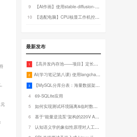
9
【AI作画】使用stable-diffusion-webui搭建AI作画平台
10
【选配电脑】CPU核显工作机控制预算5000
最新发布
【高并发内存池——项目】定长内存池——开胃小菜
1
符
AI(学习笔记第八课) 使用langchain的embedding models
2
【MySQL分库分表：海量数据架构的终极解决方案】
成。
3
4
69-SQLite应用
二元
5
如何实现测试环境隔离&临时数据库（pytest+SQLite）
6
基于“能量逆流泵“架构的220V AC至20V DC 300W高效电源设计
作
7
认知语义学的象似性原理对人工智能自然语言处理深层语义分析的影响与启示