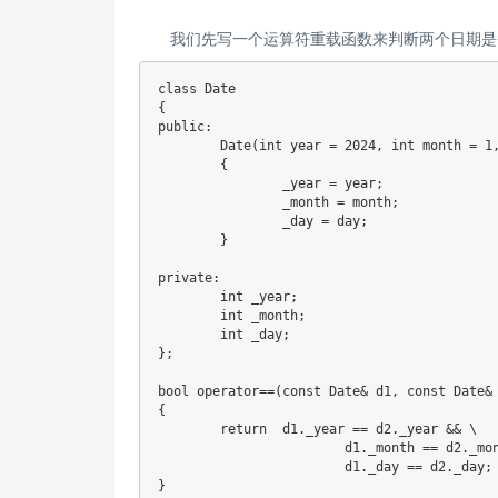
我们先写一个运算符重载函数来判断两个日期是
class
Date
{
public
:
Date
(
int
 year 
=
2024
,
int
 month 
=
1
{
		_year 
=
 year
;
		_month 
=
 month
;
		_day 
=
 day
;
}
private
:
int
 _year
;
int
 _month
;
int
 _day
;
}
;
bool
operator
==
(
const
 Date
&
 d1
,
const
 Date
&
{
return
  d1
.
_year 
==
 d2
.
_year 
&&
 \

			d1
.
_month 
==
 d2
.
_mo
			d1
.
_day 
==
 d2
.
_day
;
}