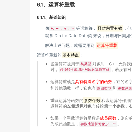
6.1、运算符重载
6.1.1、基础知识
像
等运算符，
只对内置有效
，但
+、— 、% 、>
就拿
D a t e Date
D
a
t
e
类 来说，日期与日期
解决上述问题，就需要用到
运算符重载
运算符重载的
基本特点
：
当运算符被用于
对象时，C++ 允许
类类型
时，
，若没有对
必须转换成调用对应运算符重载
运算符重载是
具有特殊名字的函数
，它的名
和其他函数一样，它也有
和
返回类型
参数列
重载运算符函数的
参数个数
和该运算符作用
运算符的
左侧运算对象
向传给
第一个参数
，
如果一个重载运算符函数是
成员函数
，则它
为成员函数是，
。
参数比运算对象少一个