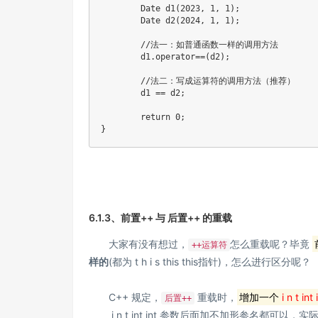
	Date 
d1
(
2023
,
1
,
1
)
;
	Date 
d2
(
2024
,
1
,
1
)
;
//法一：如普通函数一样的调用方法
	d1
.
operator
==
(
d2
)
;
//法二：写成运算符的调用方法（推荐）
	d1 
==
 d2
;
return
0
;
}
6.1.3、前置++ 与 后置++ 的重载
大家有没有想过，
怎么重载呢？毕竟
++运算符
样的
(都为
t h i s this
t
hi
s
指针)，怎么进行区分呢？
C++ 规定，
重载时，
增加一个
i n t int
后置++
i n t int
in
t
参数后面加不加形参名都可以，实际