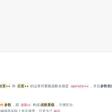
前置++
和
后置++
的运算符重载函数名都是
，并且
参数都
operator++
in
t
参数
，跟
构成
函数重载
，方便区分。
前置++
编译器实际上并不接受，只是为了
标识