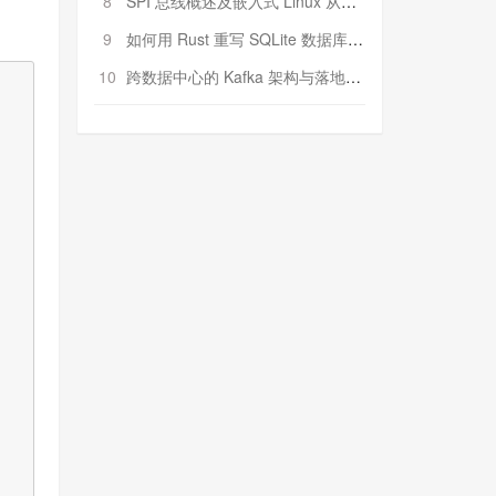
8
SPI 总线概述及嵌入式 Linux 从属 SPI 设备驱动程序开发（第二部分，实践）
9
如何用 Rust 重写 SQLite 数据库（二）:是否有市场空间？
10
跨数据中心的 Kafka 架构与落地实战