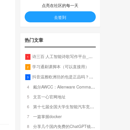
点亮在社区的每一天
去签到
热门文章
诗三百·人工智能诗歌写作平台_在线作诗机_藏头诗生成器_电脑对联_姓名作诗
1
学习通刷课脚本（可以直接用）
2
抖音温雅欧洲坊的包是正品吗？温雅卖的包为啥那么便宜？
3
4
戴尔AWCC：Alienware Command Center 故障排除方法，里面附有超全详解呦，快来快来，欢迎观看~
5
文言一心官网地址
6
第十七届全国大学生智能汽车竞赛全国总决赛参赛队伍奖项公告
7
一篇掌握docker
8
分享几个国内免费的ChatGPT镜像网址(亲测有效-4月25日更新)