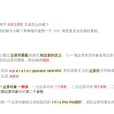
对于
又该怎么办呢？
自定义类型
如何比较大小呢？简单地只使用一个
肯定是无法完成任务的。
>/<
我们通过
运算符重载
的形式
制定新的含义
。C++ 规定类类型对象使用运算
应的运算符重载，则会编译
报错
字是由
o p e r a t o r operator
o
p
er
a
t
or
和后面要定义的
运算符
共同构
以及
表
函数体
的
运算对象
一样多
。一元运算符有
，二元运算符有
，
一个参数
两个参数
右测运算对象
传给
第二个参数
的第一个运算对象默认传给隐式的
t h i s this
t
hi
s
指针
，因此运算符重在