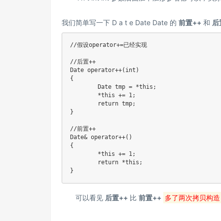
我们简单写一下
D a t e Date
D
a
t
e
的
前置++
和
后
//假设operator+=已经实现
//后置++
Date 
operator
++
(
int
)
{
	Date tmp 
=
*
this
;
*
this
+=
1
;
return
 tmp
;
}
//前置++
Date
&
operator
++
(
)
{
*
this
+=
1
;
return
*
this
;
}
可以看见
后置++
比
前置++
多了两次拷贝构造