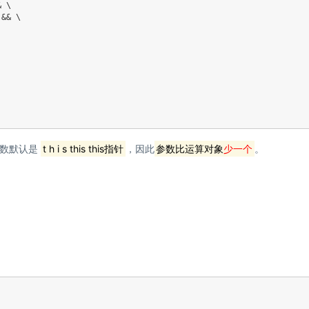
&
 \

 
&&
 \

参数默认是
t h i s this
t
hi
s
指针
，因此
参数比运算对象
少一个
。