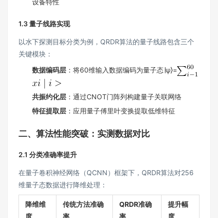
设备特性
1.3 量子线路实现
以水下探测目标分类为例，QRDR算法的量子线路包含三个
关键模块：
数据编码层
​：将60维输入数据编码为量子态∣ψ⟩=
共振约化层
​：通过CNOT门阵列构建量子关联网络
特征提取层
​：应用量子傅里叶变换提取低维特征
二、算法性能突破：实测数据对比
2.1 分类准确率提升
在量子卷积神经网络（QCNN）框架下，QRDR算法对256
维量子态数据进行降维处理：
降维维
传统方法准确
QRDR准确
提升幅
度
率
率
度