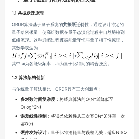
1.1 共振跃迁原理
QRDR算法基于量子系统的
共振跃迁
特性，通过设计特定的
量子哈密顿量，使高维数据在量子态演化过程中自然坍缩到
低维流形。这种坍缩过程遵循能量守恒与量子相干性原理，
其数学表达为：
​=
+
其中ωi​为各能级频率，Jij​为量子比特间的耦合强度。
1.2 算法架构创新
与传统量子算法相比，QRDR具有三大创新点：
多对数时间复杂度
​：将经典算法的O(N^3)降低至
O(log^2N)
误差线性控制
​：将误差依赖性从三次幂O(ϵ^3)降至一次
幂O(ϵ)
硬件友好设计
​：量子比特消耗量与误差无关，适应NISQ