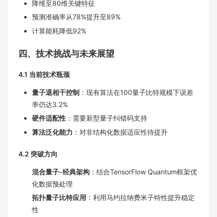
降维至80维关键特征
预测准确率从78%提升至89%
计算能耗降低92%
四、技术挑战与未来展望
4.1 当前技术瓶颈
量子退相干控制
​：现有算法在100量子比特规模下误差
率仍达3.2%
硬件适配性
​：需要新型量子纠错码支持
算法泛化能力
​：对非结构化数据适应性待提升
4.2 突破方向
混合量子-经典架构
​：结合TensorFlow Quantum框架优
化数据预处理
拓扑量子比特应用
​：利用马约拉纳费米子特性提升稳定
性